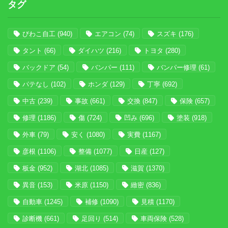
タグ
びわこ自工
(940)
エアコン
(74)
スズキ
(176)
タント
(66)
ダイハツ
(216)
トヨタ
(280)
バックドア
(54)
バンパー
(111)
バンパー修理
(61)
パテなし
(102)
ホンダ
(129)
丁寧
(692)
中古
(239)
事故
(661)
交換
(847)
保険
(657)
修理
(1186)
傷
(724)
凹み
(696)
塗装
(918)
外車
(79)
安く
(1080)
実費
(1167)
彦根
(1106)
整備
(1077)
日産
(127)
板金
(952)
湖北
(1085)
滋賀
(1370)
異音
(153)
米原
(1150)
緻密
(836)
自動車
(1245)
補修
(1090)
見積
(1170)
診断機
(661)
足回り
(514)
車両保険
(528)