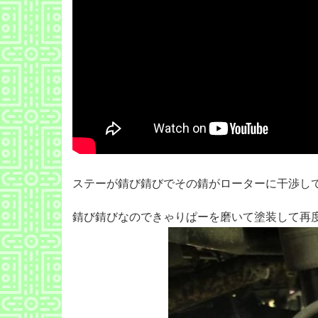
ステーが錆び錆びでその錆がローターに干渉し
錆び錆びなのできゃりぱーを磨いて塗装して再