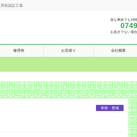
局長認証工場.
急な事故でも24
0749
お急ぎでない場
修理例
お見積り
会社概要
車検・整備