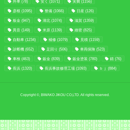
外車
(78)
安く
(1071)
実費
(1156)
彦根
(1095)
整備
(1066)
日産
(126)
板金
(947)
湖北
(1074)
滋賀
(1359)
異音
(149)
米原
(1139)
緻密
(825)
自動車
(1234)
補修
(1079)
見積
(1159)
診断機
(652)
足回り
(506)
車両保険
(523)
車検
(463)
鈑金
(839)
鈑金塗装
(780)
錆
(76)
長浜
(1320)
長浜事故修理工場
(1093)
ｂｊ
(884)
Copyright ©, BIWAKO JIKOU CO,LTD. All rights reserved.