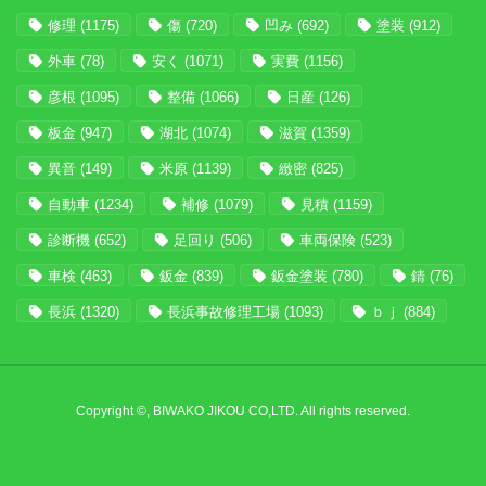
修理
(1175)
傷
(720)
凹み
(692)
塗装
(912)
外車
(78)
安く
(1071)
実費
(1156)
彦根
(1095)
整備
(1066)
日産
(126)
板金
(947)
湖北
(1074)
滋賀
(1359)
異音
(149)
米原
(1139)
緻密
(825)
自動車
(1234)
補修
(1079)
見積
(1159)
診断機
(652)
足回り
(506)
車両保険
(523)
車検
(463)
鈑金
(839)
鈑金塗装
(780)
錆
(76)
長浜
(1320)
長浜事故修理工場
(1093)
ｂｊ
(884)
Copyright ©, BIWAKO JIKOU CO,LTD. All rights reserved.