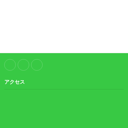
〒526-0813
滋賀県長浜市堀部町514
TEL.0749-65-7397
FAX.0749-65-7481
アクセス