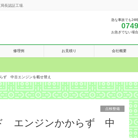
局長認証工場.
急な事故でも24
0749
お急ぎでない場
修理例
お見積り
会社概要
らず 中古エンジンを載せ替え
点検整備
ド エンジンかからず 中