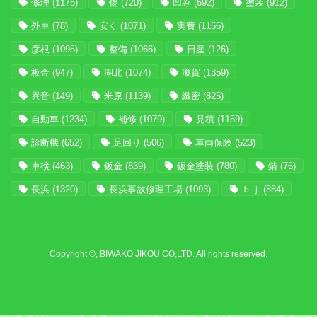
修理
(1175)
傷
(720)
凹み
(692)
塗装
(912)
外車
(78)
安く
(1071)
実費
(1156)
彦根
(1095)
整備
(1066)
日産
(126)
板金
(947)
湖北
(1074)
滋賀
(1359)
異音
(149)
米原
(1139)
緻密
(825)
自動車
(1234)
補修
(1079)
見積
(1159)
診断機
(652)
足回り
(506)
車両保険
(523)
車検
(463)
鈑金
(839)
鈑金塗装
(780)
錆
(76)
長浜
(1320)
長浜事故修理工場
(1093)
ｂｊ
(884)
Copyright ©, BIWAKO JIKOU CO,LTD. All rights reserved.