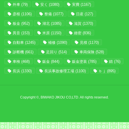
外車
(79)
安く
(1080)
実費
(1167)
彦根
(1106)
整備
(1077)
日産
(127)
板金
(952)
湖北
(1085)
滋賀
(1370)
異音
(153)
米原
(1150)
緻密
(836)
自動車
(1245)
補修
(1090)
見積
(1170)
診断機
(661)
足回り
(514)
車両保険
(528)
車検
(468)
鈑金
(844)
鈑金塗装
(785)
錆
(76)
長浜
(1330)
長浜事故修理工場
(1100)
ｂｊ
(895)
Copyright ©, BIWAKO JIKOU CO,LTD. All rights reserved.