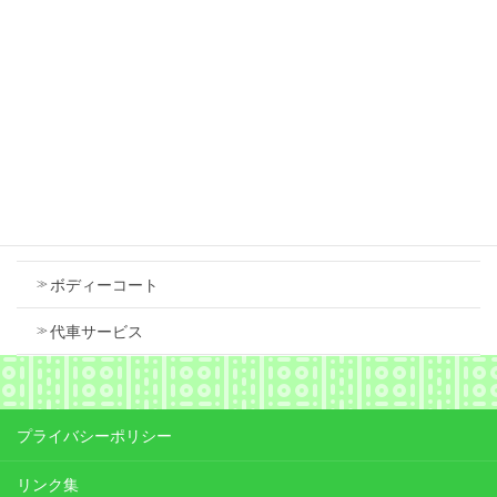
スズキ スペーシア 右フロントフェンダ 中古
で交換しました
2026年7月18日
Contents
車検
ボディーコート
代車サービス
プライバシーポリシー
リンク集