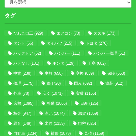
タグ
びわこ自工
(929)
エアコン
(73)
スズキ
(173)
タント
(66)
ダイハツ
(215)
トヨタ
(276)
バックドア
(52)
バンパー
(111)
バンパー修理
(61)
パテなし
(101)
ホンダ
(129)
丁寧
(682)
中古
(238)
事故
(658)
交換
(839)
保険
(653)
修理
(1175)
傷
(720)
凹み
(692)
塗装
(912)
外車
(78)
安く
(1071)
実費
(1156)
彦根
(1095)
整備
(1066)
日産
(126)
板金
(947)
湖北
(1074)
滋賀
(1359)
異音
(149)
米原
(1139)
緻密
(825)
自動車
(1234)
補修
(1079)
見積
(1159)