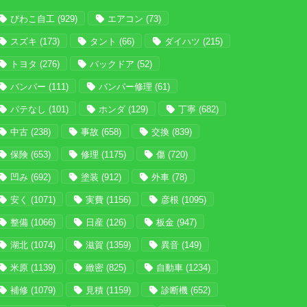
びわこ自工
(929)
エアコン
(73)
スズキ
(173)
タント
(66)
ダイハツ
(215)
トヨタ
(276)
バックドア
(52)
バンパー
(111)
バンパー修理
(61)
パテなし
(101)
ホンダ
(129)
丁寧
(682)
中古
(238)
事故
(658)
交換
(839)
保険
(653)
修理
(1175)
傷
(720)
凹み
(692)
塗装
(912)
外車
(78)
安く
(1071)
実費
(1156)
彦根
(1095)
整備
(1066)
日産
(126)
板金
(947)
湖北
(1074)
滋賀
(1359)
異音
(149)
米原
(1139)
緻密
(825)
自動車
(1234)
補修
(1079)
見積
(1159)
診断機
(652)