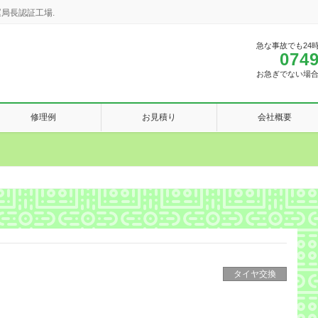
局長認証工場.
急な事故でも24
0749
お急ぎでない場
修理例
お見積り
会社概要
タイヤ交換