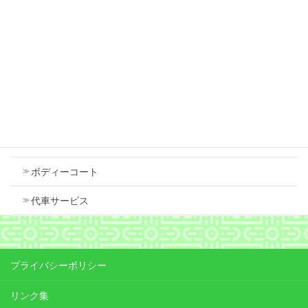
スズキ スペーシア 右フロントフェンダ 中古
で交換しました
2026年7月18日
Contents
車検
ボディーコート
代車サービス
プライバシーポリシー
リンク集