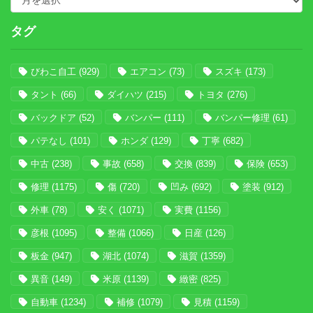
タグ
びわこ自工
(929)
エアコン
(73)
スズキ
(173)
タント
(66)
ダイハツ
(215)
トヨタ
(276)
バックドア
(52)
バンパー
(111)
バンパー修理
(61)
パテなし
(101)
ホンダ
(129)
丁寧
(682)
中古
(238)
事故
(658)
交換
(839)
保険
(653)
修理
(1175)
傷
(720)
凹み
(692)
塗装
(912)
外車
(78)
安く
(1071)
実費
(1156)
彦根
(1095)
整備
(1066)
日産
(126)
板金
(947)
湖北
(1074)
滋賀
(1359)
異音
(149)
米原
(1139)
緻密
(825)
自動車
(1234)
補修
(1079)
見積
(1159)