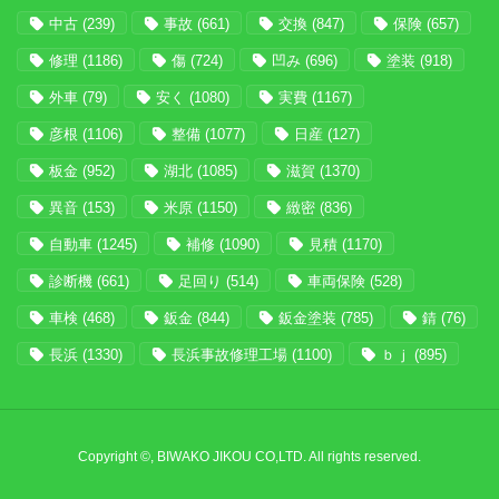
中古
(239)
事故
(661)
交換
(847)
保険
(657)
修理
(1186)
傷
(724)
凹み
(696)
塗装
(918)
外車
(79)
安く
(1080)
実費
(1167)
彦根
(1106)
整備
(1077)
日産
(127)
板金
(952)
湖北
(1085)
滋賀
(1370)
異音
(153)
米原
(1150)
緻密
(836)
自動車
(1245)
補修
(1090)
見積
(1170)
診断機
(661)
足回り
(514)
車両保険
(528)
車検
(468)
鈑金
(844)
鈑金塗装
(785)
錆
(76)
長浜
(1330)
長浜事故修理工場
(1100)
ｂｊ
(895)
Copyright ©, BIWAKO JIKOU CO,LTD. All rights reserved.