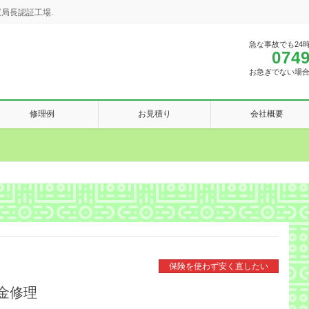
局長認証工場.
急な事故でも24
0749
お急ぎでない場
修理例
お見積り
会社概要
保険を使わず安く直したい
金修理