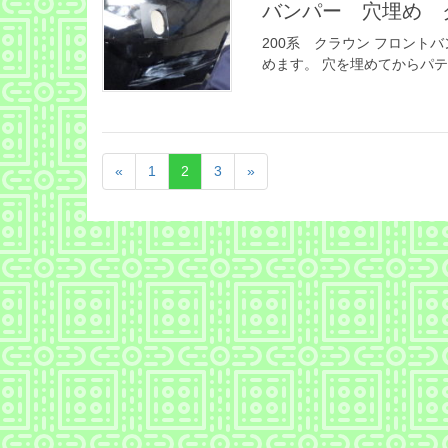
バンパー 穴埋め ク
200系 クラウン フロント
めます。 穴を埋めてからパテで
«
1
2
3
»