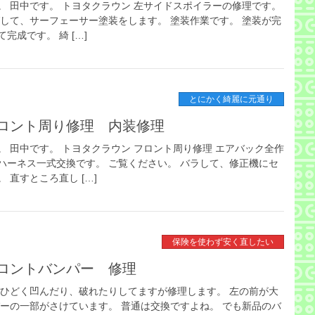
。 田中です。 トヨタクラウン 左サイドスポイラーの修理です。
グして、サーフェーサー塗装をします。 塗装作業です。 塗装が完
成です。 綺 […]
とにかく綺麗に元通り
ロント周り修理 内装修理
 田中です。 トヨタクラウン フロント周り修理 エアバック全作
ハーネス一式交換です。 ご覧ください。 バラして、修正機にセ
 直すところ直し […]
保険を使わず安く直したい
ロントバンパー 修理
ぶひどく凹んだり、破れたりしてますが修理します。 左の前が大
パーの一部がさけています。 普通は交換ですよね。 でも新品のバ