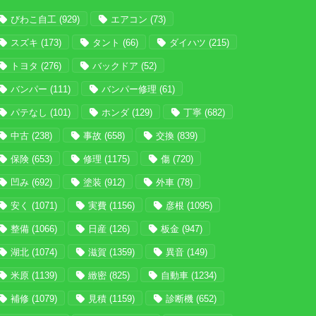
びわこ自工
(929)
エアコン
(73)
スズキ
(173)
タント
(66)
ダイハツ
(215)
トヨタ
(276)
バックドア
(52)
バンパー
(111)
バンパー修理
(61)
パテなし
(101)
ホンダ
(129)
丁寧
(682)
中古
(238)
事故
(658)
交換
(839)
保険
(653)
修理
(1175)
傷
(720)
凹み
(692)
塗装
(912)
外車
(78)
安く
(1071)
実費
(1156)
彦根
(1095)
整備
(1066)
日産
(126)
板金
(947)
湖北
(1074)
滋賀
(1359)
異音
(149)
米原
(1139)
緻密
(825)
自動車
(1234)
補修
(1079)
見積
(1159)
診断機
(652)