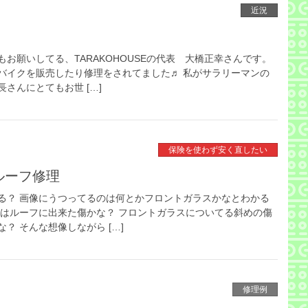
近況
お願いしてる、TARAKOHOUSEの代表 大橋正幸さんです。
バイクを販売したり修理をされてました♬ 私がサラリーマンの
さんにとてもお世 […]
保険を使わず安く直したい
ルーフ修理
る？ 画像にうつってるのは何とかフロントガラスかなとわかる
位はルーフに出来た傷かな？ フロントガラスについてる斜めの傷
？ そんな想像しながら […]
修理例